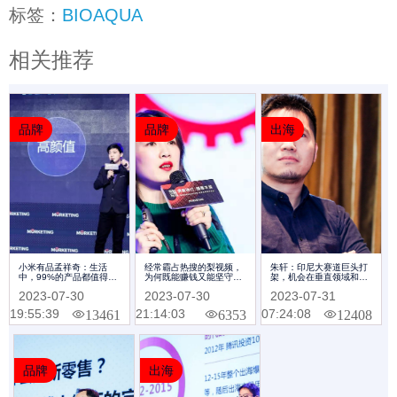
标签：
BIOAQUA
相关推荐
品牌
品牌
出海
小米有品孟祥奇：生活
经常霸占热搜的梨视频，
朱轩：印尼大赛道巨头打
中，99%的产品都值得被
为何既能赚钱又能坚守情
架，机会在垂直领域和生
重新创造一遍｜
怀| Morketing Summit
态领域 | Morketing
2023-07-30
2023-07-30
2023-07-31
Morketing Summit 2018
2018专题
Summit 2018专题
专题
19:55:39
21:14:03
07:24:08
13461
6353
12408
品牌
出海