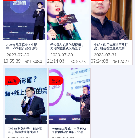
小米有品孟祥奇：生活
经常霸占热搜的梨视频，
朱轩：印尼大赛道巨头打
中，99%的产品都值得被
为何既能赚钱又能坚守情
架，机会在垂直领域和生
重新创造一遍｜
怀| Morketing Summit
态领域 | Morketing
2023-07-30
2023-07-30
2023-07-31
Morketing Summit 2018
2018专题
Summit 2018专题
专题
19:55:39
21:14:03
07:24:08
13484
6373
12427
品牌
出海
花生好车黄向平：都说寒
Mobvista段威：中国移动
冬，直租模式却找到了汽
互联网出海10年，背后的
车新零售的巨大增长空间
营销力量 | Morketing