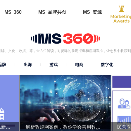
MS 360
MS 品牌共创
MS 资源
了品牌、文化、数据、等，全方位解读，对灵眸的前期报道和后期宣推，让您从中收获
品牌
出海
游戏
电商
数字化
用进阶版“人-货-场”突围，品牌从新手到高阶要这样玩！
解析敦煌网案例，教你学会善用数据资源