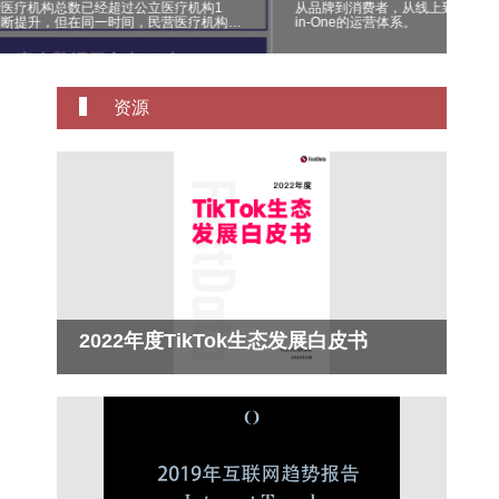
医疗机构总数已经超过公立医疗机构1
从品牌到消费者，从线上到线下，客
不断提升，但在同一时间，民营医疗机构总
in-One的运营体系。
仅为3.6亿人次，仅为公立医疗机构19.6亿
五分之一的比率。 实际上，不管是民营医
还是公立医疗机构，面临的竞争都随着医疗
增长而趋于白热化，因此通过营销提高医疗
市场竞争能力就显得尤为重要。
资源
2022年度TikTok生态发展白皮书