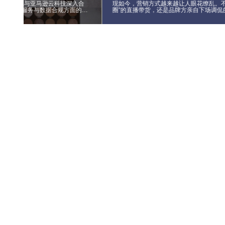
kingData与亚马逊云科技深入合
现如今，营销方式越来越让人眼花缭乱。不
方在数据服务与数据合规方面的优
圈”的直播带货，还是品牌方亲自下场调侃
全平台支撑数据联动分析、以标签
梗”营销，以及朋友圈广告等多渠道的营销
察、以智能算法助力高效精准投
指向了同一个事实：营销战场正在悄然发
实现精准效果评估、以全链路闭环
化的解决方案，并在降本提效、品
获得了令人满意效果。