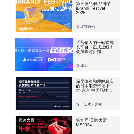
第三届品创·品牌节
iBrandi Festival
2025
北京通州
「营销人的一站式成
长平台」正式上线！
会员限时折扣
线上
深度体验和理解真实
的日本消费市场-日
本·东京 中国品牌深
度研学团
（日本）东京
第九届·灵眸大赏
MS2024