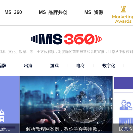
MS 360
MS 品牌共创
MS 资源
了品牌、文化、数据、等，全方位解读，对灵眸的前期报道和后期宣推，让您从中收获
品牌
出海
游戏
电商
数字化
用进阶版“人-货-场”突围，品牌从新手到高阶要这样玩！
解析敦煌网案例，教你学会善用数据资源