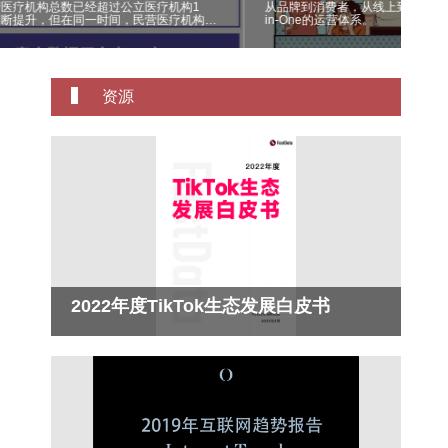
医疗机构总数已经超过公立医疗机构1
从品牌到消费者，从线上到线下，客
不断提升，但在同一时间，民营医疗机构总
in-One的运营体系。
仅为3.6亿人次，仅为公立医疗机构19.6亿
五分之一的比率。 实际上，不管是民营医
还是公立医疗机构，面临的竞争都随着医疗
增长而趋于白热化，因此通过营销提高医疗
市场竞争能力就显得尤为重要。
资源
2022年度TikTok生态发展白皮书