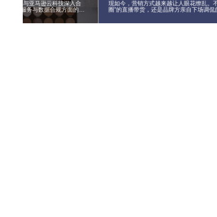
kingData与亚马逊云科技深入合
现如今，营销方式越来越让人眼花缭乱。不
方在数据服务与数据合规方面的优
圈”的直播带货，还是品牌方亲自下场调侃
全平台支撑数据联动分析、以标签
梗”营销，以及朋友圈广告等多渠道的营销
察、以智能算法助力高效精准投
指向了同一个事实：营销战场正在悄然发
实现精准效果评估、以全链路闭环
化的解决方案，并在降本提效、品
获得了令人满意效果。