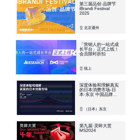
第三届品创·品牌节
iBrandi Festival
2025
北京通州
「营销人的一站式成
长平台」正式上线！
会员限时折扣
线上
深度体验和理解真实
的日本消费市场-日
本·东京 中国品牌深
度研学团
（日本）东京
第九届·灵眸大赏
MS2024