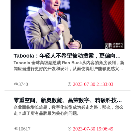
Taboola：年轻人不希望被动搜索，更偏向好
内容自动来到面前 | Morketing Summit2018
Taboola 全球高级副总裁 Ran Buck从内容的角度谈到，新
闻应当进行更好的开发和设计，从而使得用户能够更感兴
专题
趣。
3740
2023-07-30 21:33:03
零重空间、新奥数能、昌荣数字、精硕科技：
传统企业，如何数字化？ | Morketing
企业面临增长难题，数字化转型成为必走之路，那么，怎么
走？成了所有品牌最为关心的问题。
Summit 2018专题
10617
2023-07-30 19:06:49