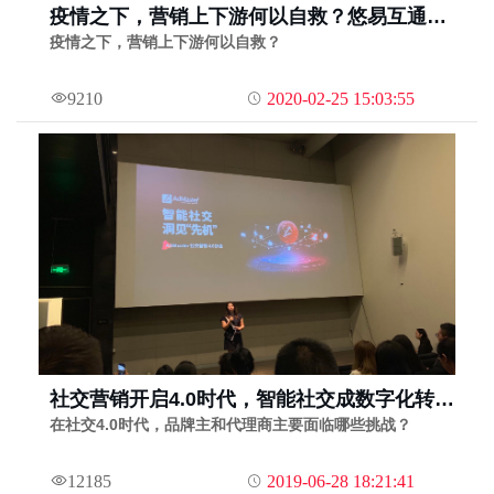
疫情之下，营销上下游何以自救？悠易互通、
立白、微吼：倒逼企业加速数字化 |
疫情之下，营销上下游何以自救？
Morketing 直播录01期
9210
2020-02-25 15:03:55
社交营销开启4.0时代，智能社交成数字化转型
新趋势
在社交4.0时代，品牌主和代理商主要面临哪些挑战？
12185
2019-06-28 18:21:41